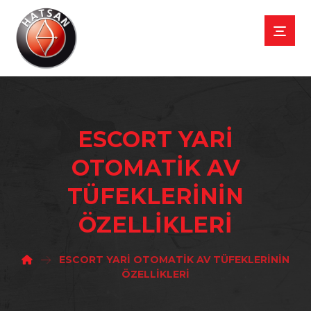
ESCORT YARİ
OTOMATİK AV
TÜFEKLERİNİN
ÖZELLİKLERİ
ESCORT YARİ OTOMATİK AV TÜFEKLERİNİN
ÖZELLİKLERİ