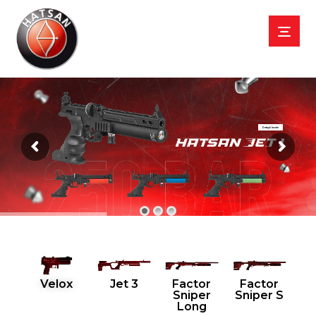
Detaylı İncele
Velox
Jet 3
Factor
Factor
Sniper
Sniper S
Long