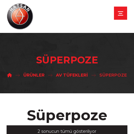
SÜPERPOZE
ÜRÜNLER
AV TÜFEKLERI
SÜPERPOZE
Süperpoze
2 sonucun tümü gösteriliyor