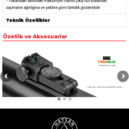
* Yukarıdaki tablodaki maksimum namlu çıkış hızı kullanılan
saçmanın ağırlığına ve şekline göre farklılık gösterebilir.
Teknik Özellikler
Özellik ve Aksesuarlar
Adjustable front sight
Truglo fiber optik hassas ayarlanabilir arpacık.