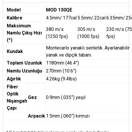
Model
MOD 130QE
Kalibre
4.5mm/.177cal
5.5mm/.22cal
6.35mm/.25
Maksimum
380 m/s
305 m/s
230 m/s (7
Namlu Çıkış Hızı
(1250 fps)
(1000 fps)
fps)
(*)
Montecarlo yanaklı sentetik. Ayarlanabilir
Kundak
yanak ve dipçik tabanı.
Toplam Uzunluk
1180mm (46.4”)
Namlu Uzunluğu
270mm (10.6”)
Ağırlık
4.26kg (9.4lbs)
Fiber
Optik
Gez
0.9mm (.035”) yeşil
Nişangah
Çapı
Arpacık
1.5mm (.060”) kırmızı