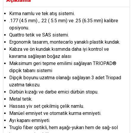
Açıklama
Kırma namlu ve tek atış sistemi.
.177 (4.5 mm) , .22 ( 5.5 mm) ve .25 (6.35 mm) kalibre
opsiyonu.
Quattro tetik ve SAS sistemi.
Ergonomik tasarım, montecarlo yanaklı plastik kundak.
Kabza ve ön kundak kısmında daha iyi kontrol ve
kavrama sağlayan boğaz alası
Maksimum geri tepme emilimi sağlayan TRIOPAD®
dipçik tabanı sistemi
Dipçik boyunu uzatma olanağı sağlayan 3 adet Triopad
uzatma takozu.
Dürbün kızağı ve darbe emici dürbün stopu.
Metal tetik.
Hassas yiv set çekilmiş çelik namlu.
Manüel emniyet ve otomatik kurma emniyeti.
Ayı kapanı emniyeti.
Truglo fiber optikli, hem aşağı-yukarı hem de sağ-sol