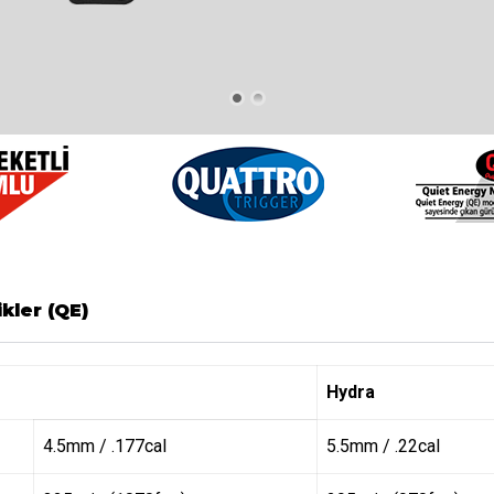
ikler (QE)
Hydra
4.5mm / .177cal
5.5mm / .22cal