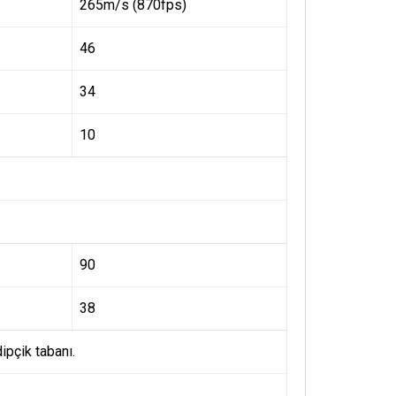
265m/s (870fps)
46
34
10
90
38
ipçik tabanı.