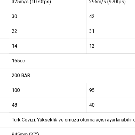
325m/s (1070fps)
295m/s (970fps)
30
42
22
31
14
12
165cc
200 BAR
100
95
48
40
Türk Cevizi. Yükseklik ve omuza oturma açısı ayarlanabilir d
945mm (37″)