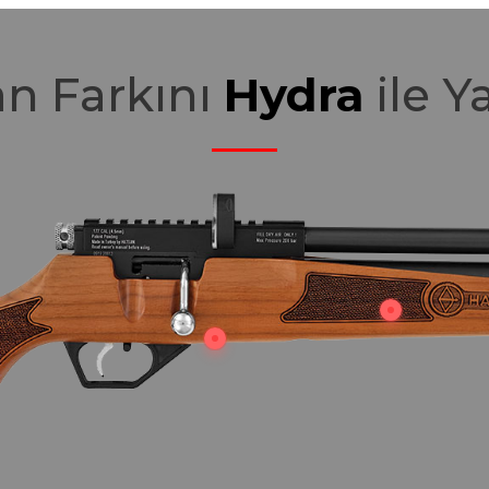
n Farkını
Hydra
ile Y