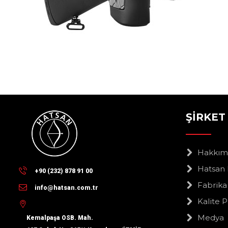
ŞİRKET
Hakkım
Hatsan 
+90 (232) 878 91 00
Fabrika
info@hatsan.com.tr
Kalite P
Medya
Kemalpaşa OSB. Mah.