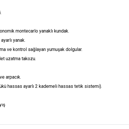
.
rgonomik montecarlo yanaklı kundak.
 ayarlı yanak.
ma ve kontrol sağlayan yumuşak dolgular.
det uzatma takozu.
 ve arpacık.
 yükü hassas ayarlı 2 kademeli hassas tetik sistemi).
yış