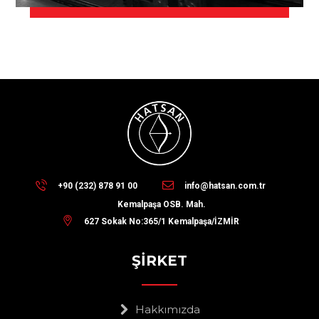
+90 (232) 878 91 00
info@hatsan.com.tr
Kemalpaşa OSB. Mah.
627 Sokak No:365/1 Kemalpaşa/İZMİR
ŞİRKET
Hakkımızda