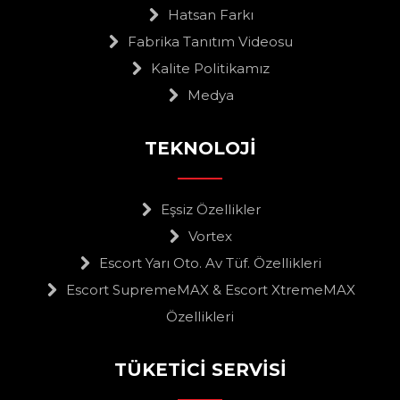
Hatsan Farkı
Fabrika Tanıtım Videosu
Kalite Politikamız
Medya
TEKNOLOJİ
Eşsiz Özellikler
Vortex
Escort Yarı Oto. Av Tüf. Özellikleri
Escort SupremeMAX & Escort XtremeMAX
Özellikleri
TÜKETİCİ SERVİSİ