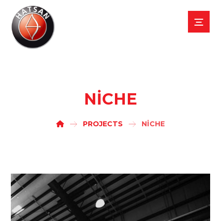
NICHE
PROJECTS
NICHE