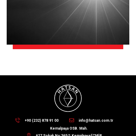
+90 (232) 878 91 00
info@hatsan.com.tr
Kemalpaşa OSB. Mah.
627 Sokak No:365/1 Kemalpaşa/İZMİR